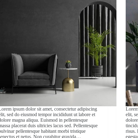
Lorem ipsum dolor sit amet, consectetur adipiscing
Lorem 
elit, sed do eiusmod tempor incididunt ut labore et
elit, 
dolore magna aliqua. Euismod in pellentesque
dolore
massa placerat duis ultricies lacus sed. Pellentesque
tincid
pulvinar pellentesque habitant morbi tristique
risus
senectus et netus. Non curabitur gravida…
egest