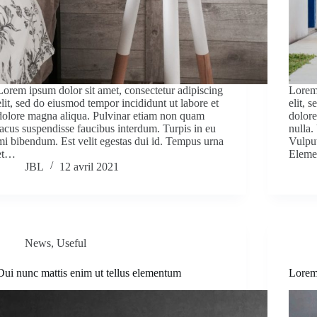
Lorem ipsum dolor sit amet, consectetur adipiscing
Lorem 
elit, sed do eiusmod tempor incididunt ut labore et
elit, 
dolore magna aliqua. Pulvinar etiam non quam
dolore
lacus suspendisse faucibus interdum. Turpis in eu
nulla.
mi bibendum. Est velit egestas dui id. Tempus urna
Vulput
et…
Elem
JBL
12 avril 2021
News
,
Useful
Dui nunc mattis enim ut tellus elementum
Lorem 