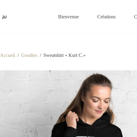
Passer
au
contenu
Bienvenue
Créations
C
Accueil
/
Goodies
/
Sweatshirt « Kurt C.»