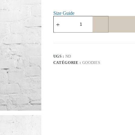
Size Guide
quantité
de
Sweatshirt
«
Kurt
C.»
UGS :
ND
CATÉGORIE :
GOODIES